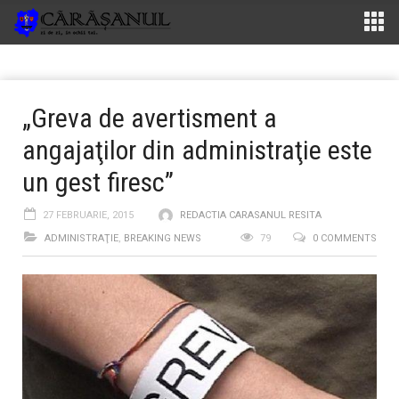
„Greva de avertisment a
angajaţilor din administraţie este
un gest firesc”
27 FEBRUARIE, 2015
REDACTIA CARASANUL RESITA
ADMINISTRAŢIE
,
BREAKING NEWS
79
0 COMMENTS