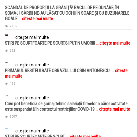
SCANDAL DE PROPORȚII LA GRANIȚĂ! BACUL DE PE DUNĂRE, ÎN
ȘOMAJ ! SÂRBII NE-AU LĂSAT CU OCHII ÎN SOARE ȘI CU BUZUNARELE
GOALE
... citește mai multe
2105
... citește mai multe
STIRI PE SCURT.FOARTE PE SCURT.SI PUTIN UMOR!!!
... citește mai multe
592
... citește mai multe
PRIMARUL RESITEI II BATE OBRAZUL LUI CRIN ANTONESCU!
... citește
mai multe
496
... citește mai multe
Cum pot beneficia de șomaj tehnic salariații firmelor a căror activitate
este suspendată în contextul restricțiilor COVID-19
... citește mai multe
3097
... citește mai multe
STIRI PE SCURT.FOARTE PE SCURT.
... citește mai multe