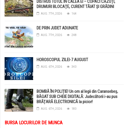
DISTRUS TOTUL ÎN CALEA EI – COPACI CĂZUȚI,
DRUMURI BLOCAȚE, CURENT TĂIAT ȘI GRĂDINI
DISTRUSE DE GRINDINĂ!
AUG. 7TH, 2026
164
DE PRIN JUDET ADUNATE
AUG. 7TH, 2026
248
HOROSCOPUL ZILEI-7 AUGUST
AUG. 6TH, 2026
343
BOMBĂ ÎN POLIȚIE! Un om al legii din Caransebeș,
BĂGAT SUB CHEIE DIGITALĂ: Judecătorii i-au pus
BRĂȚARĂ ELECTRONICĂ la picior!
AUG. 6TH, 2026
183
BURSA LOCURILOR DE MUNCA