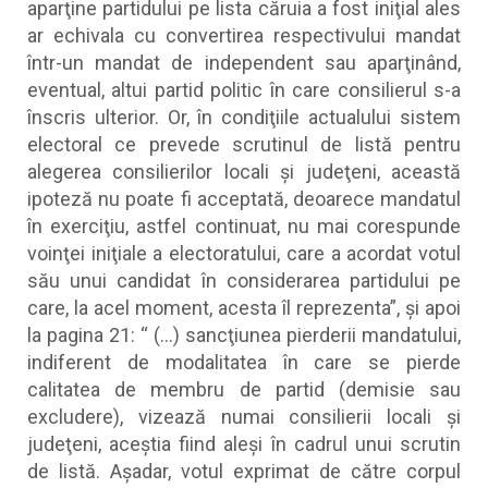
aparţine partidului pe lista căruia a fost iniţial ales
ar echivala cu convertirea respectivului mandat
într-un mandat de independent sau aparţinând,
eventual, altui partid politic în care consilierul s-a
înscris ulterior. Or, în condiţiile actualului sistem
electoral ce prevede scrutinul de listă pentru
alegerea consilierilor locali şi judeţeni, această
ipoteză nu poate fi acceptată, deoarece mandatul
în exerciţiu, astfel continuat, nu mai corespunde
voinţei iniţiale a electoratului, care a acordat votul
său unui candidat în considerarea partidului pe
care, la acel moment, acesta îl reprezenta”, și apoi
la pagina 21: “ (…) sancţiunea pierderii mandatului,
indiferent de modalitatea în care se pierde
calitatea de membru de partid (demisie sau
excludere), vizează numai consilierii locali şi
judeţeni, aceştia fiind aleşi în cadrul unui scrutin
de listă. Aşadar, votul exprimat de către corpul