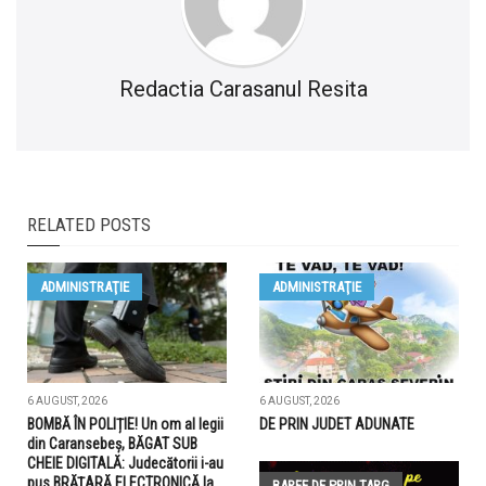
Redactia Carasanul Resita
RELATED POSTS
ADMINISTRAŢIE
ADMINISTRAŢIE
6 AUGUST, 2026
6 AUGUST, 2026
BOMBĂ ÎN POLIȚIE! Un om al legii
DE PRIN JUDET ADUNATE
din Caransebeș, BĂGAT SUB
CHEIE DIGITALĂ: Judecătorii i-au
pus BRĂȚARĂ ELECTRONICĂ la
BARFE DE PRIN TARG