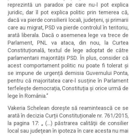
reprezintă un paradox pe care nu-l pot explica
juridic, dar îl pot explica politic prin temerea că,
dacă va pierde consilierii locali, județeni, și primarii
care au migrat, PSD va pierde controlul în teritoriu,
arată liberala. Dacă o asemenea lege va trece de
Parlament, PNL va ataca, din nou, la Curtea
Constituțională, textul de lege adoptat de către
parlamentarii majorității PSD. În plus, consider că
acest comportament politic nu poate fi tolerat și
se impune de urgență demisia Guvernului Ponta,
pentru că majoritatea care-l susține în Parlament
terfelește democrația, Constituția și orice urmă de
lege în România.”
Vakeria Schelean doreşte să reamintească ce se
arată în decizia Curții Constituționale nr. 761/2015,
la pagina 17: „ (…) păstrarea calităţii de consilier
local sau judeţean în ipoteza în care acesta nu mai