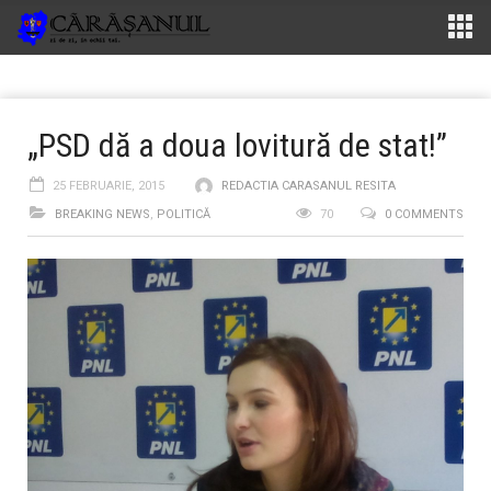
„PSD dă a doua lovitură de stat!”
25 FEBRUARIE, 2015
REDACTIA CARASANUL RESITA
BREAKING NEWS
,
POLITICĂ
70
0 COMMENTS