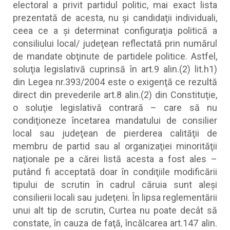
electoral a privit partidul politic, mai exact lista
prezentată de acesta, nu şi candidaţii individuali,
ceea ce a şi determinat configuraţia politică a
consiliului local/ judeţean reflectată prin numărul
de mandate obţinute de partidele politice. Astfel,
soluţia legislativă cuprinsă în art.9 alin.(2) lit.h1)
din Legea nr.393/2004 este o exigenţă ce rezultă
direct din prevederile art.8 alin.(2) din Constituţie,
o soluţie legislativă contrară – care să nu
condiţioneze încetarea mandatului de consilier
local sau judeţean de pierderea calităţii de
membru de partid sau al organizaţiei minorităţii
naţionale pe a cărei listă acesta a fost ales –
putând fi acceptată doar în condiţiile modificării
tipului de scrutin în cadrul căruia sunt aleşi
consilierii locali sau judeţeni. În lipsa reglementării
unui alt tip de scrutin, Curtea nu poate decât să
constate, în cauza de faţă, încălcarea art.147 alin.