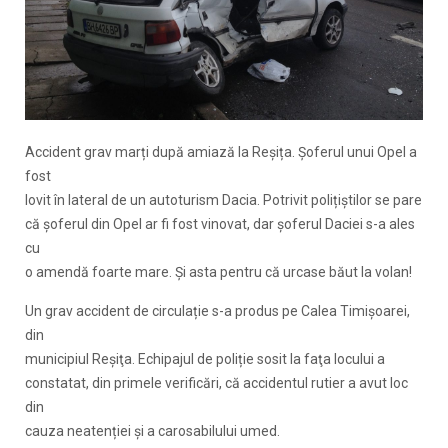
Accident grav marți după amiază la Reșița. Șoferul unui Opel a
fost
lovit în lateral de un autoturism Dacia. Potrivit polițiștilor se pare
că șoferul din Opel ar fi fost vinovat, dar șoferul Daciei s-a ales
cu
o amendă foarte mare. Și asta pentru că urcase băut la volan!
Un grav accident de circulație s-a produs pe Calea Timișoarei,
din
municipiul Reşiţa. Echipajul de poliție sosit la faţa locului a
constatat, din primele verificări, că accidentul rutier a avut loc
din
cauza neatenției şi a carosabilului umed.