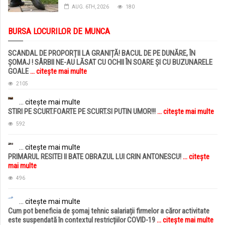
AUG. 6TH, 2026
180
BURSA LOCURILOR DE MUNCA
SCANDAL DE PROPORȚII LA GRANIȚĂ! BACUL DE PE DUNĂRE, ÎN
ȘOMAJ ! SÂRBII NE-AU LĂSAT CU OCHII ÎN SOARE ȘI CU BUZUNARELE
GOALE
... citește mai multe
2105
... citește mai multe
STIRI PE SCURT.FOARTE PE SCURT.SI PUTIN UMOR!!!
... citește mai multe
592
... citește mai multe
PRIMARUL RESITEI II BATE OBRAZUL LUI CRIN ANTONESCU!
... citește
mai multe
496
... citește mai multe
Cum pot beneficia de șomaj tehnic salariații firmelor a căror activitate
este suspendată în contextul restricțiilor COVID-19
... citește mai multe