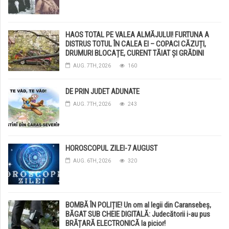
HAOS TOTAL PE VALEA ALMĂJULUI! FURTUNA A
DISTRUS TOTUL ÎN CALEA EI – COPACI CĂZUȚI,
DRUMURI BLOCAȚE, CURENT TĂIAT ȘI GRĂDINI
DISTRUSE DE GRINDINĂ!
AUG. 7TH, 2026
160
DE PRIN JUDET ADUNATE
AUG. 7TH, 2026
243
HOROSCOPUL ZILEI-7 AUGUST
AUG. 6TH, 2026
320
BOMBĂ ÎN POLIȚIE! Un om al legii din Caransebeș,
BĂGAT SUB CHEIE DIGITALĂ: Judecătorii i-au pus
BRĂȚARĂ ELECTRONICĂ la picior!