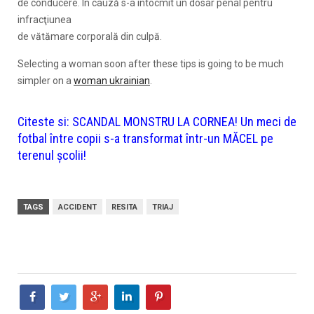
de conducere. În cauză s-a întocmit un dosar penal pentru
infracţiunea
de vătămare corporală din culpă.
Selecting a woman soon after these tips is going to be much
simpler on a
woman ukrainian
.
Citeste si:
SCANDAL MONSTRU LA CORNEA! Un meci de
fotbal între copii s-a transformat într-un MĂCEL pe
terenul școlii!
TAGS
ACCIDENT
RESITA
TRIAJ