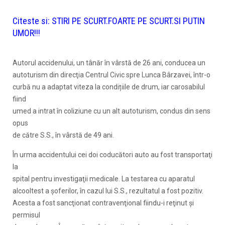
Citeste si:
STIRI PE SCURT.FOARTE PE SCURT.SI PUTIN
UMOR!!!
Autorul accidenului, un tânăr în vârstă de 26 ani, conducea un
autoturism din direcţia Centrul Civic spre Lunca Bârzavei, într-o
curbă nu a adaptat viteza la condițiile de drum, iar carosabilul
fiind
umed a intrat în coliziune cu un alt autoturism, condus din sens
opus
de către S.S., în vârstă de 49 ani.
În urma accidentului cei doi coducători auto au fost transportaţi
la
spital pentru investigaţii medicale. La testarea cu aparatul
alcooltest a şoferilor, în cazul lui S.S., rezultatul a fost pozitiv.
Acesta a fost sancţionat contravenţional fiindu-i reţinut şi
permisul