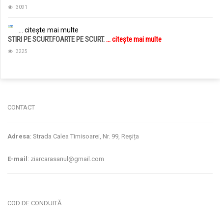
3091
... citește mai multe
STIRI PE SCURT.FOARTE PE SCURT.
... citește mai multe
3225
jucarii copii
magazin copii
CONTACT
Adresa
: Strada Calea Timisoarei, Nr. 99, Reșița
E-mail
: ziarcarasanul@gmail.com
COD DE CONDUITĂ