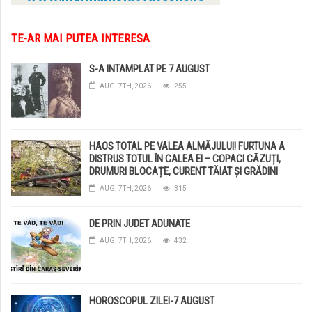
TE-AR MAI PUTEA INTERESA
S-A INTAMPLAT PE 7 AUGUST
AUG. 7TH, 2026
255
HAOS TOTAL PE VALEA ALMĂJULUI! FURTUNA A
DISTRUS TOTUL ÎN CALEA EI – COPACI CĂZUȚI,
DRUMURI BLOCAȚE, CURENT TĂIAT ȘI GRĂDINI
DISTRUSE DE GRINDINĂ!
AUG. 7TH, 2026
315
DE PRIN JUDET ADUNATE
AUG. 7TH, 2026
432
HOROSCOPUL ZILEI-7 AUGUST