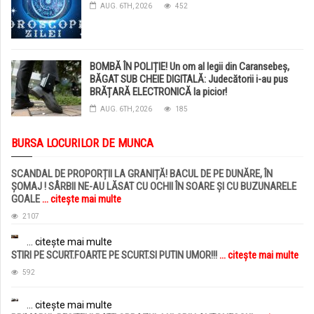
AUG. 6TH, 2026
452
BOMBĂ ÎN POLIȚIE! Un om al legii din Caransebeș,
BĂGAT SUB CHEIE DIGITALĂ: Judecătorii i-au pus
BRĂȚARĂ ELECTRONICĂ la picior!
AUG. 6TH, 2026
185
BURSA LOCURILOR DE MUNCA
SCANDAL DE PROPORȚII LA GRANIȚĂ! BACUL DE PE DUNĂRE, ÎN
ȘOMAJ ! SÂRBII NE-AU LĂSAT CU OCHII ÎN SOARE ȘI CU BUZUNARELE
GOALE
... citește mai multe
2107
... citește mai multe
STIRI PE SCURT.FOARTE PE SCURT.SI PUTIN UMOR!!!
... citește mai multe
592
... citește mai multe