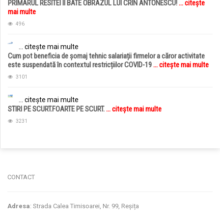
PRIMARUL RESITEI II BATE OBRAZUL LUI CRIN ANTONESCU!
... citește
mai multe
496
... citește mai multe
Cum pot beneficia de șomaj tehnic salariații firmelor a căror activitate
este suspendată în contextul restricțiilor COVID-19
... citește mai multe
3101
... citește mai multe
STIRI PE SCURT.FOARTE PE SCURT.
... citește mai multe
3231
jucarii copii
magazin copii
CONTACT
Adresa
: Strada Calea Timisoarei, Nr. 99, Reșița