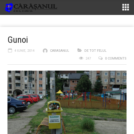
Gunoi
4 IUNIE, 2014
CARASANUL
DE TOT FELUL
247
0 COMMENTS