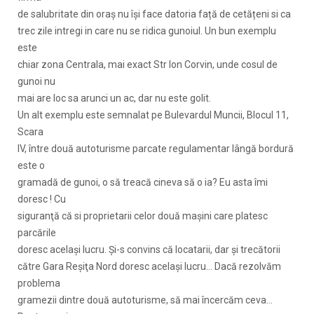
de salubritate din oraș nu își face datoria față de cetățeni si ca
trec zile intregi in care nu se ridica gunoiul. Un bun exemplu
este
chiar zona Centrala, mai exact Str Ion Corvin, unde cosul de
gunoi nu
mai are loc sa arunci un ac, dar nu este golit.
Un alt exemplu este semnalat pe Bulevardul Muncii, Blocul 11,
Scara
IV, între două autoturisme parcate regulamentar lângă bordură
este o
gramadă de gunoi, o să treacă cineva să o ia? Eu asta îmi
doresc ! Cu
siguranţă că si proprietarii celor două maşini care platesc
parcările
doresc acelaşi lucru. Şi-s convins că locatarii, dar şi trecătorii
către Gara Reşiţa Nord doresc acelaşi lucru… Dacă rezolvăm
problema
gramezii dintre două autoturisme, să mai încercăm ceva…