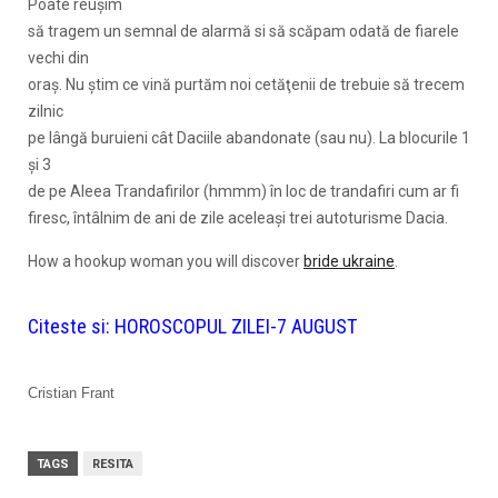
Poate reuşim
să tragem un semnal de alarmă si să scăpam odată de fiarele
vechi din
oraş. Nu ştim ce vină purtăm noi cetăţenii de trebuie să trecem
zilnic
pe lângă buruieni cât Daciile abandonate (sau nu). La blocurile 1
şi 3
de pe Aleea Trandafirilor (hmmm) în loc de trandafiri cum ar fi
firesc, întâlnim de ani de zile aceleaşi trei autoturisme Dacia.
How a hookup woman you will discover
bride ukraine
.
Citeste si:
HOROSCOPUL ZILEI-7 AUGUST
Cristian Frant
TAGS
RESITA