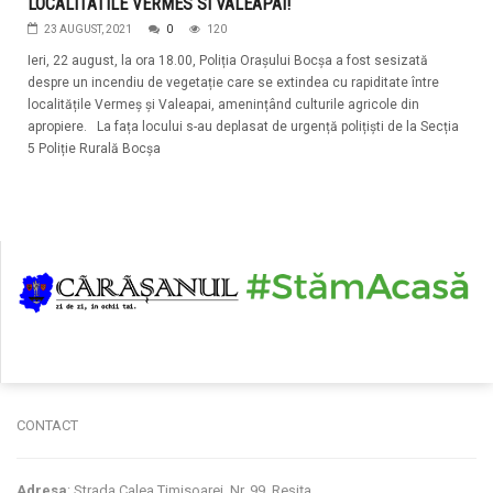
LOCALITATILE VERMES SI VALEAPAI!
23 AUGUST, 2021
0
120
Ieri, 22 august, la ora 18.00, Poliția Orașului Bocșa a fost sesizată
despre un incendiu de vegetație care se extindea cu rapiditate între
localitățile Vermeș și Valeapai, amenințând culturile agricole din
apropiere. La fața locului s-au deplasat de urgență polițiști de la Secția
5 Poliție Rurală Bocșa
CONTACT
Adresa
: Strada Calea Timisoarei, Nr. 99, Reșița