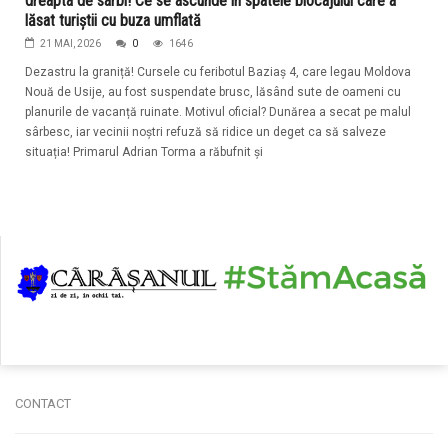
dreapta de sârbi! Ce se ascunde în spatele blocajului care a
lăsat turiștii cu buza umflată
21 MAI, 2026
0
1646
Dezastru la graniță! Cursele cu feribotul Baziaș 4, care legau Moldova
Nouă de Usije, au fost suspendate brusc, lăsând sute de oameni cu
planurile de vacanță ruinate. Motivul oficial? Dunărea a secat pe malul
sârbesc, iar vecinii noștri refuză să ridice un deget ca să salveze
situația! Primarul Adrian Torma a răbufnit și
CONTACT