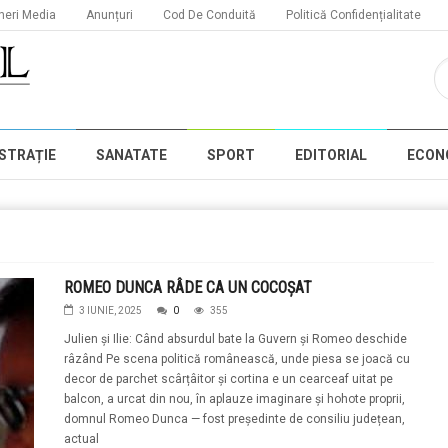
neri Media
Anunțuri
Cod De Conduită
Politică Confidențialitate
STRAȚIE
SANATATE
SPORT
EDITORIAL
ECON
ROMEO DUNCA RÂDE CA UN COCOȘAT
3 IUNIE, 2025
0
355
Julien și Ilie: Când absurdul bate la Guvern și Romeo deschide
râzând Pe scena politică românească, unde piesa se joacă cu
decor de parchet scârțâitor și cortina e un cearceaf uitat pe
balcon, a urcat din nou, în aplauze imaginare și hohote proprii,
domnul Romeo Dunca — fost președinte de consiliu județean,
actual