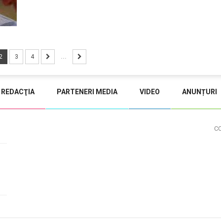
2
3
4
...
REDACŢIA
PARTENERI MEDIA
VIDEO
ANUNȚURI
C