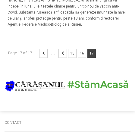
NATIUNE, FII VITEAZA/ PUTIN TE IMUNIZEAZA! Rusia anunță că va
începe, în luna iulie, testele clinice pentru un tip nou de vaccin anti-
Covid. Substanța rusească ar fi capabilă să genereze imunitate la nivel
celular și ar oferi protecție pentru peste 13 ani, conform directoarei
Agenției Federale Medico-Biologice a Rusiei,
Page 17 of 17
...
15
16
17
CONTACT