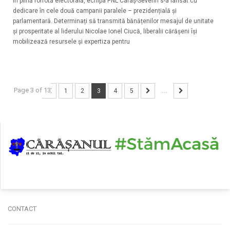
În plină forfotă electorală, echipa PNL Caraș-Severin s-a lansat cu
dedicare în cele două campanii paralele – prezidențială și
parlamentară. Determinați să transmită bănățenilor mesajul de unitate
și prosperitate al liderului Nicolae Ionel Ciucă, liberalii cărășeni își
mobilizează resursele și expertiza pentru
Page 3 of 13
1
2
3
4
5
...
CONTACT