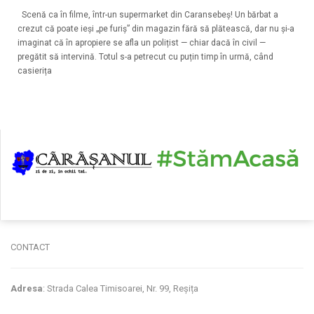
Scenă ca în filme, într-un supermarket din Caransebeș! Un bărbat a
crezut că poate ieși „pe furiș” din magazin fără să plătească, dar nu și-a
imaginat că în apropiere se afla un polițist — chiar dacă în civil —
pregătit să intervină. Totul s-a petrecut cu puțin timp în urmă, când
casierița
CONTACT
Adresa
: Strada Calea Timisoarei, Nr. 99, Reșița