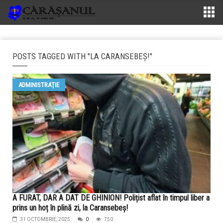
POSTS TAGGED WITH "LA CARANSEBEȘ!"
ADMINISTRAŢIE
A FURAT, DAR A DAT DE GHINION! Polițist aflat în timpul liber a
prins un hoț în plină zi, la Caransebeș!
31 OCTOMBRIE, 2025
0
750