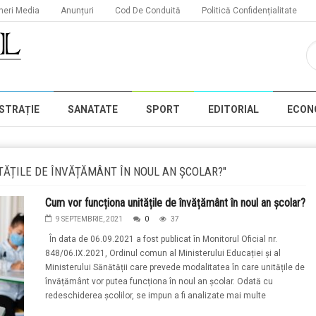
neri Media
Anunțuri
Cod De Conduită
Politică Confidențialitate
STRAȚIE
SANATATE
SPORT
EDITORIAL
ECON
TĂȚILE DE ÎNVĂȚĂMÂNT ÎN NOUL AN ȘCOLAR?"
Cum vor funcționa unitățile de învățământ în noul an școlar?
9 SEPTEMBRIE, 2021
0
37
În data de 06.09.2021 a fost publicat în Monitorul Oficial nr.
848/06.IX.2021, Ordinul comun al Ministerului Educației și al
Ministerului Sănătății care prevede modalitatea în care unitățile de
învățământ vor putea funcționa în noul an școlar. Odată cu
redeschiderea școlilor, se impun a fi analizate mai multe