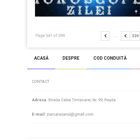
Page 541 of 599
...
539
ACASĂ
DESPRE
COD CONDUITĂ
CONTACT
Adresa
: Strada Calea Timisoarei, Nr. 99, Reșița
E-mail
: ziarcarasanul@gmail.com