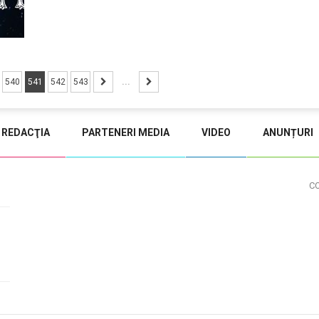
540
541
542
543
...
REDACŢIA
PARTENERI MEDIA
VIDEO
ANUNȚURI
C