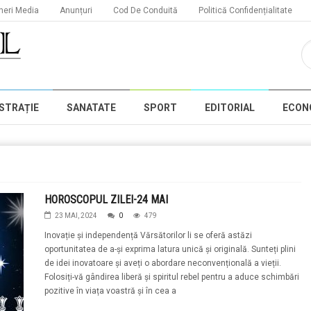
neri Media
Anunțuri
Cod De Conduită
Politică Confidențialitate
STRAȚIE
SANATATE
SPORT
EDITORIAL
ECON
HOROSCOPUL ZILEI-24 MAI
23 MAI, 2024
0
479
Inovație și independență Vărsătorilor li se oferă astăzi
oportunitatea de a-și exprima latura unică și originală. Sunteți plini
de idei inovatoare și aveți o abordare neconvențională a vieții.
Folosiți-vă gândirea liberă și spiritul rebel pentru a aduce schimbări
pozitive în viața voastră și în cea a