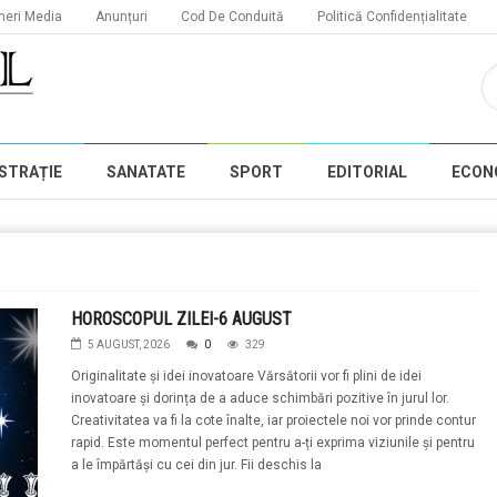
neri Media
Anunțuri
Cod De Conduită
Politică Confidențialitate
STRAȚIE
SANATATE
SPORT
EDITORIAL
ECON
HOROSCOPUL ZILEI-6 AUGUST
5 AUGUST, 2026
0
329
Originalitate și idei inovatoare Vărsătorii vor fi plini de idei
inovatoare și dorința de a aduce schimbări pozitive în jurul lor.
Creativitatea va fi la cote înalte, iar proiectele noi vor prinde contur
rapid. Este momentul perfect pentru a-ți exprima viziunile și pentru
a le împărtăși cu cei din jur. Fii deschis la