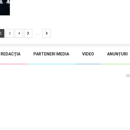
2
3
4
...
REDACŢIA
PARTENERI MEDIA
VIDEO
ANUNȚURI
C