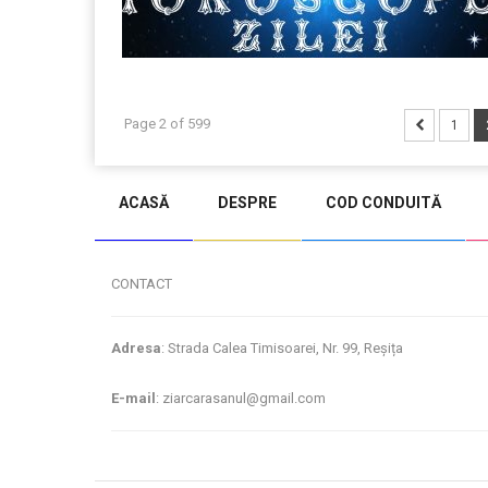
Page 2 of 599
1
ACASĂ
DESPRE
COD CONDUITĂ
CONTACT
Adresa
: Strada Calea Timisoarei, Nr. 99, Reșița
E-mail
: ziarcarasanul@gmail.com