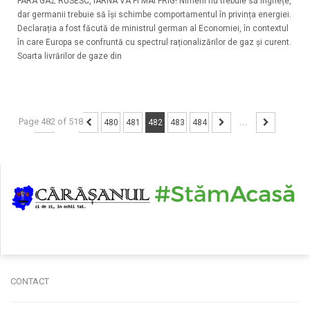
FARA GAZ RUSESC, IARNA VA FI MAI FRIG! Nimeni nu trebuie să înghețe,
dar germanii trebuie să își schimbe comportamentul în privința energiei.
Declarația a fost făcută de ministrul german al Economiei, în contextul
în care Europa se confruntă cu spectrul raționalizărilor de gaz și curent.
Soarta livrărilor de gaze din
Page 482 of 518
...
480
481
482
483
484
...
CONTACT