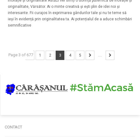
Inovație și originalitate Astăzi vei simți o dorință puternică de inovație și
originalitate, Vărsător. Ai o minte creativă și ești plin de idei noi și
interesante. Fii curajos în exprimarea gândurilor tale și nu te teme să
ieși în evidență prin originalitatea ta. Ai potențialul de a aduce schimbări
semnificative
Page 3 of 677
1
2
3
4
5
...
CONTACT