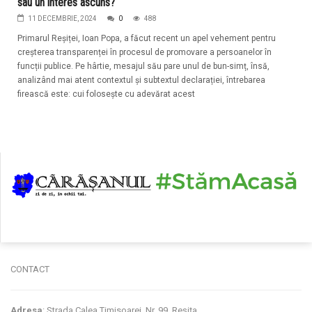
sau un interes ascuns?
11 DECEMBRIE, 2024
0
488
Primarul Reșiței, Ioan Popa, a făcut recent un apel vehement pentru
creșterea transparenței în procesul de promovare a persoanelor în
funcții publice. Pe hârtie, mesajul său pare unul de bun-simț, însă,
analizând mai atent contextul și subtextul declarației, întrebarea
firească este: cui folosește cu adevărat acest
CONTACT
Adresa
: Strada Calea Timisoarei, Nr. 99, Reșița