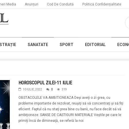
neri Media
Anunțuri
Cod De Conduită
Politică Confidențialitate
STRAȚIE
SANATATE
SPORT
EDITORIAL
ECON
HOROSCOPUL ZILEI-11 IULIE
10 IULIE, 2022
0
319
OBSTACOLELE VA AMBITIONEAZA Deşi aveţi o zi grea, cu
probleme importante de rezolvat, reuşiţi să vă concentraţi şi să fiţi
eficient. Faptul că nu staţi prea bine cu banii, nu face decât să vă
ambiţioneze. SANSE DE CASTIGURI MATERIALE Veştile pe care le
primiţi încă de dimineaţă, se referă la noi