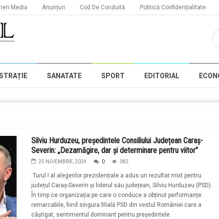
neri Media
Anunțuri
Cod De Conduită
Politică Confidențialitate
STRAȚIE
SANATATE
SPORT
EDITORIAL
ECON
Silviu Hurduzeu, președintele Consiliului Județean Caraș-
Severin: „Dezamăgire, dar și determinare pentru viitor”
25 NOIEMBRIE, 2024
0
382
Turul I al alegerilor prezidențiale a adus un rezultat mixt pentru
județul Caraș-Severin și liderul său județean, Silviu Hurduzeu (PSD).
În timp ce organizația pe care o conduce a obținut performanțe
remarcabile, fiind singura filială PSD din vestul României care a
câștigat, sentimentul dominant pentru președintele