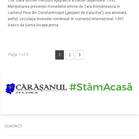
158: Data ultimei mențiuni epigrafice a Daciei Superioare. 1392:
Menționarea prezenței monedelor emise de Țara Românească în
cartierul Pera din Constantinopol („perperii de Valachia"); era atestată,
astfel, circulația monedei românești în comerțul internațional. 1497:
Vasco da Gama începe prima
Page 1 of 3
1
2
3
CONTACT