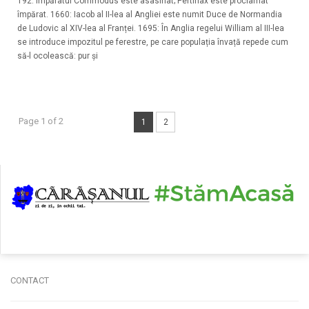
192: Împăratul Commodus este asasinat; Pertinax este proclamat
împărat. 1660: Iacob al II-lea al Angliei este numit Duce de Normandia
de Ludovic al XIV-lea al Franței. 1695: În Anglia regelui William al III-lea
se introduce impozitul pe ferestre, pe care populația învață repede cum
să-l ocolească: pur și
Page 1 of 2
1
2
CONTACT