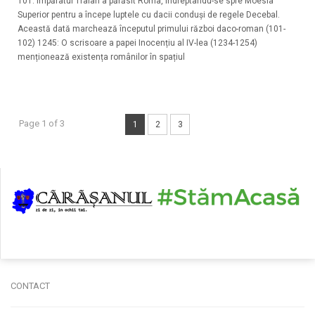
101: Împăratul Traian a părăsit Roma, îndreptându-se spre Moesia
Superior pentru a începe luptele cu dacii conduși de regele Decebal.
Această dată marchează începutul primului război daco-roman (101-
102) 1245: O scrisoare a papei Inocențiu al IV-lea (1234-1254)
menționează existența românilor în spațiul
Page 1 of 3
1
2
3
CONTACT