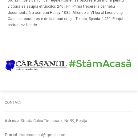
567 î.Hr.: Servius Tullius, regele Romei, sărbătorește un triumf pentru
victoria sa asupra etruscilor. 240 î.Hr.: Prima trecere la periheliu
documentată a cometei Halley. 1085: Alfonso al VI-lea al Leonului și
Castiliei recucerește de la mauri orașul Toledo, Spania. 1420: Prințul
portughez Henric
CONTACT
Adresa
: Strada Calea Timisoarei, Nr. 99, Reșița
E-mail
: ziarcarasanul@gmail.com