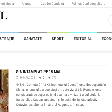
neri Media
Anunțuri
Cod De Conduită
Politică Confidențialitate
STRAȚIE
SANATATE
SPORT
EDITORIAL
ECON
S-A INTAMPLAT PE 18 MAI
18 MAI, 2026
0
272
44 î.Hr.: Cometa C/-43 K1 (cometa lui Caesar) este descoperită în
China. În luna iulie a aceluiași an, este vizibilă la Roma și este
considerată de popor ca fiind apariția divinizată a sufletului lui
Gaius Iulius Caesar, asasinat, și folosită de fiul său adoptiv
Octavianus, ulterior împăratul Augustus, în scopuri