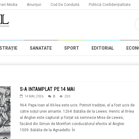
neri Media
Anunțuri
Cod De Conduită
Politică Confidențialitate
STRAȚIE
SANATATE
SPORT
EDITORIAL
ECON
S-A INTAMPLAT PE 14 MAI
14 MAI, 2026
0
250
964: Papa Ioan al XII-lea este ucis. Potrivit tradiției, el a fost ucis de
către soțul unei amante. 1264: Bătălia de la Lewes: Henric al III-lea
al Angliei este capturat și forțat să semneze Mise de Lewes,
făcând din Simon de Montfort conducătorul efectiv al Angliei.
1509: Bătălia de la Agnadello: În