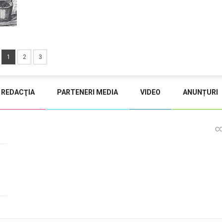
1
2
3
REDACŢIA
PARTENERI MEDIA
VIDEO
ANUNȚURI
C