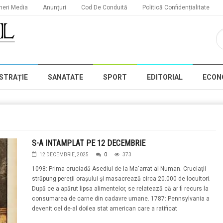
neri Media
Anunțuri
Cod De Conduită
Politică Confidențialitate
STRAȚIE
SANATATE
SPORT
EDITORIAL
ECON
S-A INTAMPLAT PE 12 DECEMBRIE
12 DECEMBRIE, 2025
0
373
1098: Prima cruciadă-Asediul de la Ma'arrat al-Numan. Cruciații
străpung pereții orașului și masacrează circa 20.000 de locuitori.
După ce a apărut lipsa alimentelor, se relatează că ar fi recurs la
consumarea de carne din cadavre umane. 1787: Pennsylvania a
devenit cel de-al doilea stat american care a ratificat