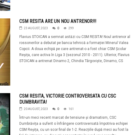
CSM RESITA ARE UN NOU ANTRENOR!!!
23 AUGUST, 2023
0
299
Flavius STOICAN a semnat astăzi cu CSM RESITA! Noul antrenor al
rossonerilor a debutat pe banca tehnică a formației Minerul Valea
Copcii. A doua echipă pe care antrenat-o a fost chiar CSM Școlar
Reșița, care activa în Liga 3 (sezonul 2010 - 2011). Ulterior, Flavius
STOICAN a antrenat Dinamo 2, Chindia Târgoviște, Dinamo, CS
CSM RESITA, VICTORIE CONTROVERSATA CU CSC
DUMBRAVITA!
20 AUGUST, 2023
0
161
Într-un meci recent marcat de tensiune și dramatism, CSC
Dumbrăvița a suferit o înfrângere controversată împotriva echipei
CSM Reșița, cu un scor final de 1-2. Reacțiile după meci au fost la