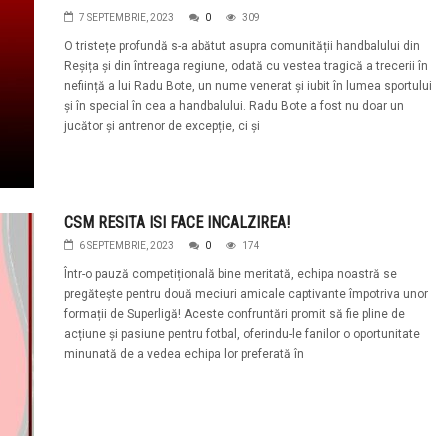
7 SEPTEMBRIE, 2023
0
309
O tristețe profundă s-a abătut asupra comunității handbalului din
Reșița și din întreaga regiune, odată cu vestea tragică a trecerii în
neființă a lui Radu Bote, un nume venerat și iubit în lumea sportului
și în special în cea a handbalului. Radu Bote a fost nu doar un
jucător și antrenor de excepție, ci și
CSM RESITA ISI FACE INCALZIREA!
6 SEPTEMBRIE, 2023
0
174
Într-o pauză competițională bine meritată, echipa noastră se
pregătește pentru două meciuri amicale captivante împotriva unor
formații de Superligă! Aceste confruntări promit să fie pline de
acțiune și pasiune pentru fotbal, oferindu-le fanilor o oportunitate
minunată de a vedea echipa lor preferată în