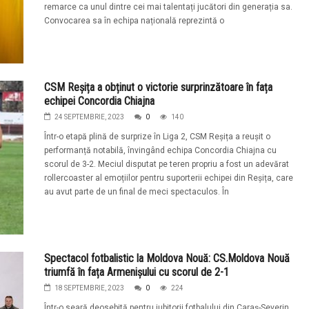
remarce ca unul dintre cei mai talentați jucători din generația sa.
Convocarea sa în echipa națională reprezintă o
CSM Reșița a obținut o victorie surprinzătoare în fața
echipei Concordia Chiajna
24 SEPTEMBRIE, 2023
0
140
Într-o etapă plină de surprize în Liga 2, CSM Reșița a reușit o
performanță notabilă, învingând echipa Concordia Chiajna cu
scorul de 3-2. Meciul disputat pe teren propriu a fost un adevărat
rollercoaster al emoțiilor pentru suporterii echipei din Reșița, care
au avut parte de un final de meci spectaculos. În
Spectacol fotbalistic la Moldova Nouă: CS.Moldova Nouă
triumfă în fața Armenișului cu scorul de 2-1
18 SEPTEMBRIE, 2023
0
224
Într-o seară deosebită pentru iubitorii fotbalului din Caraș-Severin,