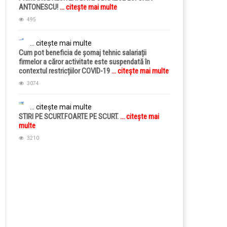
ANTONESCU!
... citește mai multe
495
... citește mai multe
Cum pot beneficia de șomaj tehnic salariații
firmelor a căror activitate este suspendată în
contextul restricțiilor COVID-19
... citește mai multe
3074
... citește mai multe
STIRI PE SCURT.FOARTE PE SCURT.
... citește mai
multe
3210