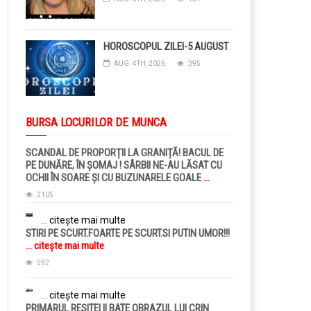
HOROSCOPUL ZILEI-5 AUGUST
AUG. 4TH, 2026
395
BURSA LOCURILOR DE MUNCA
SCANDAL DE PROPORȚII LA GRANIȚĂ! BACUL DE
PE DUNĂRE, ÎN ȘOMAJ ! SÂRBII NE-AU LĂSAT CU
OCHII ÎN SOARE ȘI CU BUZUNARELE GOALE
...
citește mai multe
2105
... citește mai multe
STIRI PE SCURT.FOARTE PE SCURT.SI PUTIN UMOR!!!
... citește mai multe
592
... citește mai multe
PRIMARUL RESITEI II BATE OBRAZUL LUI CRIN