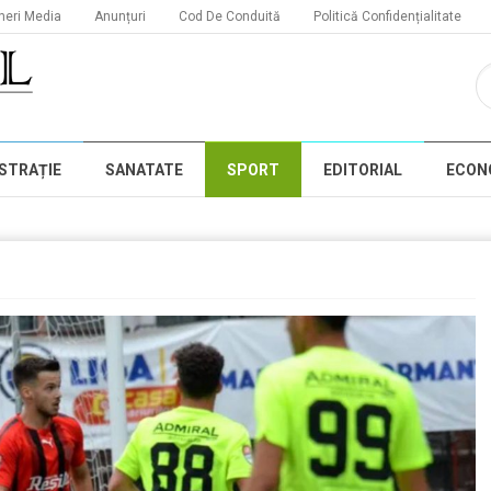
neri Media
Anunțuri
Cod De Conduită
Politică Confidențialitate
STRAȚIE
SANATATE
SPORT
EDITORIAL
ECON