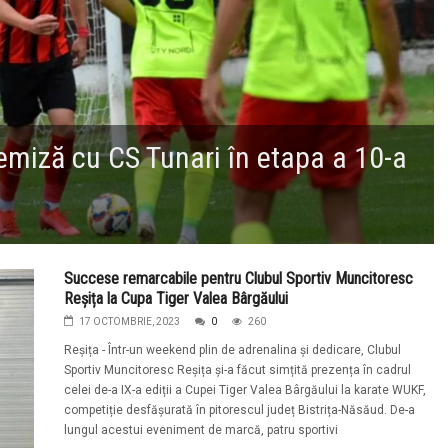
miză cu CS Tunari în etapa a 10-a
Succese remarcabile pentru Clubul Sportiv Muncitoresc
Reșița la Cupa Tiger Valea Bârgăului
17 OCTOMBRIE, 2023
0
260
Reșița - Într-un weekend plin de adrenalina și dedicare, Clubul
Sportiv Muncitoresc Reșița și-a făcut simțită prezența în cadrul
celei de-a IX-a ediții a Cupei Tiger Valea Bârgăului la karate WUKF,
competiție desfășurată în pitorescul județ Bistrița-Năsăud. De-a
lungul acestui eveniment de marcă, patru sportivi