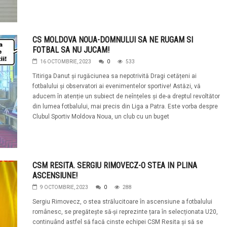
CS MOLDOVA NOUA-DOMNULUI SA NE RUGAM SI
FOTBAL SA NU JUCAM!
16 OCTOMBRIE, 2023
0
533
Titiriga Danut și rugăciunea sa nepotrivită Dragi cetățeni ai
fotbalului și observatori ai evenimentelor sportive! Astăzi, vă
aducem în atenție un subiect de neînțeles și de-a dreptul revoltător
din lumea fotbalului, mai precis din Liga a Patra. Este vorba despre
Clubul Sportiv Moldova Noua, un club cu un buget
CSM RESITA. SERGIU RIMOVECZ-O STEA IN PLINA
ASCENSIUNE!
9 OCTOMBRIE, 2023
0
288
Sergiu Rimovecz, o stea strălucitoare în ascensiune a fotbalului
românesc, se pregătește să-și reprezinte țara în selecționata U20,
continuând astfel să facă cinste echipei CSM Resita și să se