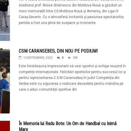
stadionul prof. Moise Străinescu din Moldova Nouă a găzduit un
meci memorabil între CS.Moldova Nouă și Armeniș, din Liga IV
Caraș-Severin. Cu o atmosferă incitantă și pasiunea spectatorilor,
partida a fost una plină de suspans și momente
CSM CARANSEBES, DIN NOU PE PODIUM!
10 SEPTEMBRIE, 2023
0
188
Este întotdeauna impresionant să vezi sportivi și echipe reușind în
competiții internaționale. Felicitări sportivilor pentru succesul lor și
pentru reprezentarea C.S.M Caransebeș în judo! Competiția din
Serbia este cu siguranță o realizare deosebită pentru mândria pe
care o aduc comunității sportive din
În Memoria lui Radu Bote: Un Om de Handbal cu Inimă
Mare