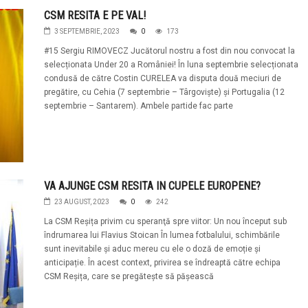
CSM RESITA E PE VAL!
3 SEPTEMBRIE, 2023
0
173
#15 Sergiu RIMOVECZ Jucătorul nostru a fost din nou convocat la
selecționata Under 20 a României! În luna septembrie selecționata
condusă de către Costin CURELEA va disputa două meciuri de
pregătire, cu Cehia (7 septembrie – Târgoviște) și Portugalia (12
septembrie – Santarem). Ambele partide fac parte
VA AJUNGE CSM RESITA IN CUPELE EUROPENE?
23 AUGUST, 2023
0
242
La CSM Reșița privim cu speranţă spre viitor: Un nou început sub
îndrumarea lui Flavius Stoican În lumea fotbalului, schimbările
sunt inevitabile și aduc mereu cu ele o doză de emoție și
anticipație. În acest context, privirea se îndreaptă către echipa
CSM Reșița, care se pregătește să pășească