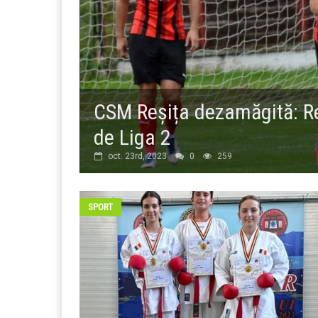
CSM Reșița dezamăgită: Re
de Liga 2
oct. 23rd, 2023
0
259
SPORT