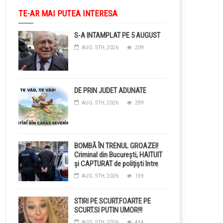
TE-AR MAI PUTEA INTERESA
S-A INTAMPLAT PE 5 AUGUST
AUG. 5TH, 2026
209
DE PRIN JUDET ADUNATE
AUG. 5TH, 2026
299
BOMBĂ ÎN TRENUL GROAZEI!
Criminal din București, HAITUIT
și CAPTURAT de polițiști între
stații: Ce ascundea în buzunare
AUG. 5TH, 2026
159
când i-au pus cătușele!
STIRI PE SCURT.FOARTE PE
SCURT.SI PUTIN UMOR!!!
AUG. 5TH, 2026
454