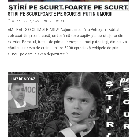
STIRI PE SCURT.FOARTE PE SCURT.SI PUTIN UMOR!!!
8 FEBRUARIE, 2023
0
547
AM TRAIT S-O CITIM SI P-ASTA! Acțiune inedită la Petroșani. Bărbat,
deblocat din propria casă, unde rămăsese captiv și a cerut ajutor din
exterior. Bărbatul, trecut de prima tinerețe, nu mai putea ieși, din cauza
cărților - undeva de ordinul miilor, 5000 apreciază echipele de prim-
ajutor - pe care le avea depozitate în
HAZ DE NECAZ