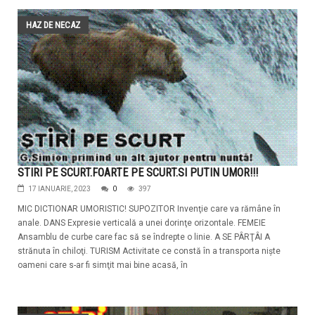
HAZ DE NECAZ
STIRI PE SCURT.FOARTE PE SCURT.SI PUTIN UMOR!!!
17 IANUARIE, 2023
0
397
MIC DICTIONAR UMORISTIC! SUPOZITOR Invenţie care va rămâne în
anale. DANS Expresie verticală a unei dorinţe orizontale. FEMEIE
Ansamblu de curbe care fac să se îndrepte o linie. A SE PÂRŢÂI A
strănuta în chiloţi. TURISM Activitate ce constă în a transporta nişte
oameni care s-ar fi simţit mai bine acasă, în