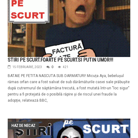
STIRI PE SCURT.FOARTE PE SCURT.SI PUTIN UMOR!!!
15 FEBRUARIE, 2023
0
421
BATAIE PE FETITA NASCUTA SUB DARMATURI! Micuța Aya, bebelușul
rămas orfan care a fost salvat de sub dărâmăturile casei sale prăbuşite
după cutremurul de săptămâna trecută, a fost mutată într-un "loc sigur"
pentru a fi protejată de o posibilă răpire şi de riscul unei fraude la
adopţie, relatează BBC,
HAZ DE NECAZ