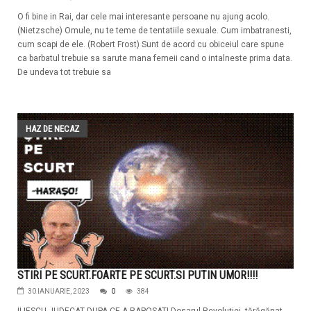
O fi bine in Rai, dar cele mai interesante persoane nu ajung acolo.
(Nietzsche) Omule, nu te teme de tentatiile sexuale. Cum imbatranesti,
cum scapi de ele. (Robert Frost) Sunt de acord cu obiceiul care spune
ca barbatul trebuie sa sarute mana femeii cand o intalneste prima data.
De undeva tot trebuie sa
HAZ DE NECAZ
STIRI PE SCURT.FOARTE PE SCURT.SI PUTIN UMOR!!!!
30 IANUARIE, 2023
0
384