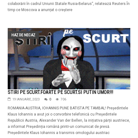
colaborării în cadrul Uniunii Statale Rusia-Belarus”, relatează Reuters.În
timp ce Moscova a anunțat o creștere
HAZ DE NECAZ
STIRI PE SCURT.FOARTE PE SCURT.SI PUTIN UMOR!!!
19 IANUARIE, 2023
0
706
ROMANIA-AUSTRIA, IOHANNIS PUNE BATISTA PE TAMBAL! Președintele
Klaus Iohannis a avut joi o convorbire telefonică cu Președintele
Republicii Austria, Alexander Van der Bellen, la inițiativa părții austriece,
a informat Președinția română printr-un comunicat de presă.
Președintele Klaus Iohannis a transmis omologului austriac