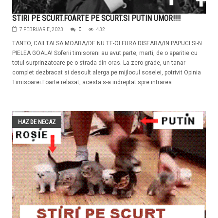
STIRI PE SCURT.FOARTE PE SCURT.SI PUTIN UMOR!!!!
7 FEBRUARIE, 2023
0
432
TANTO, CAII TAI SA MOARA/DE NU TE-OI FURA DISEARA/IN PAPUCI SI-N
PIELEA GOALA! Soferii timisoreni au avut parte, marti, de o aparitie cu
totul surprinzatoare pe o strada din oras. La zero grade, un tanar
complet dezbracat si descult alerga pe mijlocul soselei, potrivit Opinia
Timisoarei.Foarte relaxat, acesta s-a indreptat spre intrarea
HAZ DE NECAZ