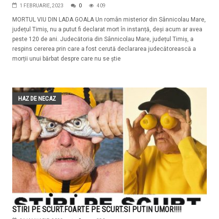
1 FEBRUARIE, 2023
0
409
MORTUL VIU DIN LADA GOALA Un român misterior din Sânnicolau Mare,
județul Timiș, nu a putut fi declarat mort în instanță, deși acum ar avea
peste 120 de ani. Judecătoria din Sânnicolau Mare, județul Timiș, a
respins cererea prin care a fost cerută declararea judecătorească a
morții unui bărbat despre care nu se știe
HAZ DE NECAZ
STIRI PE SCURT.FOARTE PE SCURT.SI PUTIN UMOR!!!!