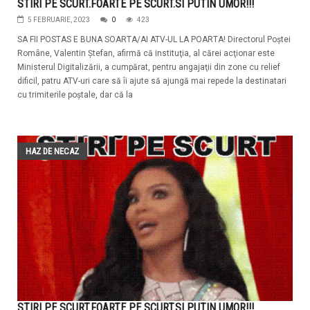
STIRI PE SCURT.FOARTE PE SCURT.SI PUTIN UMOR!!!
5 FEBRUARIE, 2023
0
423
SA FII POSTAS E BUNA SOARTA/AI ATV-UL LA POARTA! Directorul Poştei
Române, Valentin Ştefan, afirmă că instituţia, al cărei acţionar este
Ministerul Digitalizării, a cumpărat, pentru angajaţii din zone cu relief
dificil, patru ATV-uri care să îi ajute să ajungă mai repede la destinatari
cu trimiterile poştale, dar că la
HAZ DE NECAZ
STIRI PE SCURT.FOARTE PE SCURT.SI PUTIN UMOR!!!