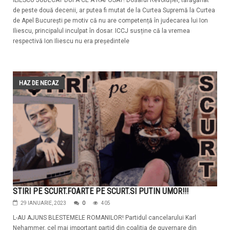
ILIESCU JUDECAT DUPA CE A RAPOSAT! Dosarul Revoluției, tărăgănat
de peste două decenii, ar putea fi mutat de la Curtea Supremă la Curtea
de Apel București pe motiv că nu are competență în judecarea lui Ion
Iliescu, principalul inculpat în dosar. ICCJ susține că la vremea
respectivă Ion Iliescu nu era președintele
HAZ DE NECAZ
STIRI PE SCURT.FOARTE PE SCURT.SI PUTIN UMOR!!!
29 IANUARIE, 2023
0
405
L-AU AJUNS BLESTEMELE ROMANILOR! Partidul cancelarului Karl
Nehammer, cel mai important partid din coalitia de guvernare din