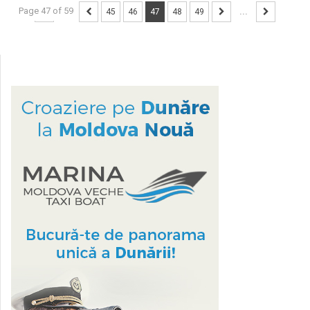
Page 47 of 59
...
45
46
47
48
49
...