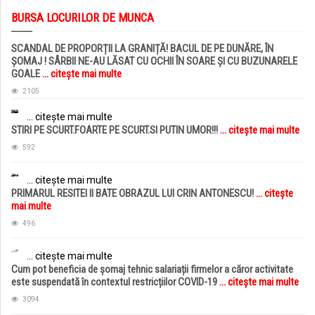
BURSA LOCURILOR DE MUNCA
SCANDAL DE PROPORȚII LA GRANIȚĂ! BACUL DE PE DUNĂRE, ÎN
ȘOMAJ ! SÂRBII NE-AU LĂSAT CU OCHII ÎN SOARE ȘI CU BUZUNARELE
GOALE
... citește mai multe
2105
... citește mai multe
STIRI PE SCURT.FOARTE PE SCURT.SI PUTIN UMOR!!!
... citește mai multe
592
... citește mai multe
PRIMARUL RESITEI II BATE OBRAZUL LUI CRIN ANTONESCU!
... citește
mai multe
496
... citește mai multe
Cum pot beneficia de șomaj tehnic salariații firmelor a căror activitate
este suspendată în contextul restricțiilor COVID-19
... citește mai multe
3094