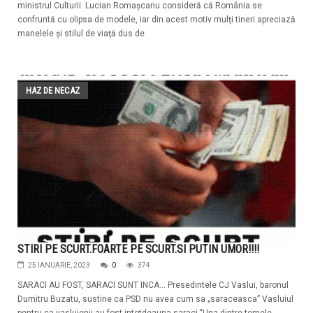
ministrul Culturii. Lucian Romaşcanu consideră că România se
confruntă cu olipsa de modele, iar din acest motiv mulţi tineri apreciază
manelele şi stilul de viaţă dus de
HAZ DE NECAZ
STIRI PE SCURT.FOARTE PE SCURT.SI PUTIN UMOR!!!!
25 IANUARIE, 2023
0
374
SARACI AU FOST, SARACI SUNT INCA… Presedintele CJ Vaslui, baronul
Dumitru Buzatu, sustine ca PSD nu avea cum sa „saraceasca” Vasluiul