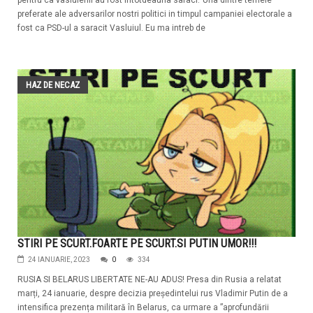
pentru ca vasluienii au fost intotdeauna saraci.“Una dintre temele
preferate ale adversarilor nostri politici in timpul campaniei electorale a
fost ca PSD-ul a saracit Vasluiul. Eu ma intreb de
HAZ DE NECAZ
STIRI PE SCURT.FOARTE PE SCURT.SI PUTIN UMOR!!!
24 IANUARIE, 2023
0
334
RUSIA SI BELARUS LIBERTATE NE-AU ADUS! Presa din Rusia a relatat
marți, 24 ianuarie, despre decizia președintelui rus Vladimir Putin de a
intensifica prezența militară în Belarus, ca urmare a ”aprofundării