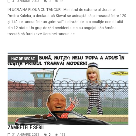
31 IANUARIE, 2023
0
380
IN UCRAINA PLOUA CU TANCURI! Ministrul de externe al Ucrainei,
Dmitro Kuleba, a declarat că Kievul se așteaptă să primească între 120
și 140 de tancuri într-un „prim val” de livrări de la o coaliție constituită
din 12 state. Un grup de țări occidentale s-au angajat săptămâna
trecută să furnizeze Ucrainei tancuri de
HAZ DE NECAZ
ZAMBETELE SERII
31 IANUARIE, 2023
0
193