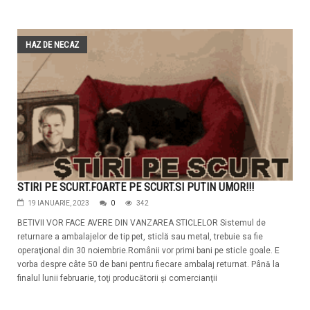
HAZ DE NECAZ
STIRI PE SCURT.FOARTE PE SCURT.SI PUTIN UMOR!!!
19 IANUARIE, 2023
0
342
BETIVII VOR FACE AVERE DIN VANZAREA STICLELOR Sistemul de
returnare a ambalajelor de tip pet, sticlă sau metal, trebuie sa fie
operaţional din 30 noiembrie.Românii vor primi bani pe sticle goale. E
vorba despre câte 50 de bani pentru fiecare ambalaj returnat. Până la
finalul lunii februarie, toţi producătorii şi comercianţii