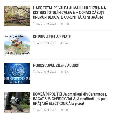
HAOS TOTAL PE VALEA ALMĂJULUI! FURTUNA A
DISTRUS TOTUL ÎN CALEA EI – COPACI CĂZUȚI,
DRUMURI BLOCAȚE, CURENT TĂIAT ȘI GRĂDINI
DISTRUSE DE GRINDINĂ!
AUG. 7TH, 2026
163
DE PRIN JUDET ADUNATE
AUG. 7TH, 2026
245
HOROSCOPUL ZILEI-7 AUGUST
AUG. 6TH, 2026
334
BOMBĂ ÎN POLIȚIE! Un om al legii din Caransebeș,
BĂGAT SUB CHEIE DIGITALĂ: Judecătorii i-au pus
BRĂȚARĂ ELECTRONICĂ la picior!
AUG. 6TH, 2026
182