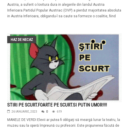
Austria, a suferit o lovitura dura in alegerile din landul Austria
Inferioara.Partidul Popular Austriac (OVP) a pierdut majoritatea absoluta
in Austria Inferioara, obligandu-l sa caute sa formeze o coalitie, fiind
HAZ DE NECAZ
STIRI PE SCURT.FOARTE PE SCURT.SI PUTIN UMOR!!!!
26 IANUARIE, 2023
0
619
MANELE DE VERDI Elevii ar putea fi obligaţi să meargă lunar la teatru, la
muzeu sau la operă împreună cu profesorii. Este propunerea făcută de