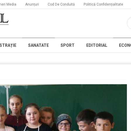
neri Media
Anunțuri
Cod De Conduită
Politică Confidențialitate
STRAȚIE
SANATATE
SPORT
EDITORIAL
ECON