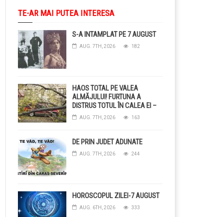
TE-AR MAI PUTEA INTERESA
S-A INTAMPLAT PE 7 AUGUST
AUG. 7TH, 2026
182
HAOS TOTAL PE VALEA
ALMĂJULUI! FURTUNA A
DISTRUS TOTUL ÎN CALEA EI –
COPACI CĂZUȚI, DRUMURI
AUG. 7TH, 2026
163
BLOCAȚE, CURENT TĂIAT ȘI
GRĂDINI DISTRUSE DE
GRINDINĂ!
DE PRIN JUDET ADUNATE
AUG. 7TH, 2026
244
HOROSCOPUL ZILEI-7 AUGUST
AUG. 6TH, 2026
333