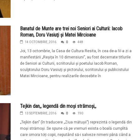
Banatul de Munte are trei noi Seniori ai Culturii: Iacob
Roman, Doru Vasiuţi şi Matei Mircioane
14 OCTOMBRIE, 2016
0
448
Joi, 13 octombrie, la Casa de Cultura Resita, în cea de-a IV-a zi a
manifestării „Reșița în 10 dimensiuni”, au fost decernate titlurile
de Seniori ai Culturii, scriitorului şi poetului Iacob Roman,
sculptorului Doru Vasiuţi şi pictorului, scriitorului şi publicistului
Matei Mircioane, pentru realizarile deosebite în
Tejkin dan,, legendă din moși strămoși,,
13 SEPTEMBRIE, 2016
0
190
„Tejkin dan” (în traducere „Ziua mătușii”) reprezintă o legendă din
moși strămoși. Se spune că pe vremuri exista o boală cumplită
care omora toți copii, neputând să-i salveze nimeni până când a