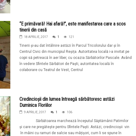
“E primăvară! Hai afară!”, este manifestarea care a scos
tinerii din casă
18 APRILIE, 2017
1
121
Tinerii și-au dat întâlnire astăzi în Parcul Tricolorului dar și în
Centrul Civic din municipiul Reșița. Autoritatea locală i-a invitat pe
copii să petreacă în aer liber, cu ocazia Sărbătorilor Pascale. Având
în vedere Sfintele Sărbători de Paști, autoritatea locală în
colaborare cu Teatrul de Vest, Centrul
Credincioșii din lumea întreagă sărbătoresc astăzi
Duminica Floriilor
9 APRILIE, 2017
1
106
Sărbătoarea marchează începutul Săptămânii Patimilor
și care ne pregătește pentru Sfintele Paști. Astăzi, credincioșii vin
în mâini cu ramuri de salcie sau mâțișori, cum li se spune în