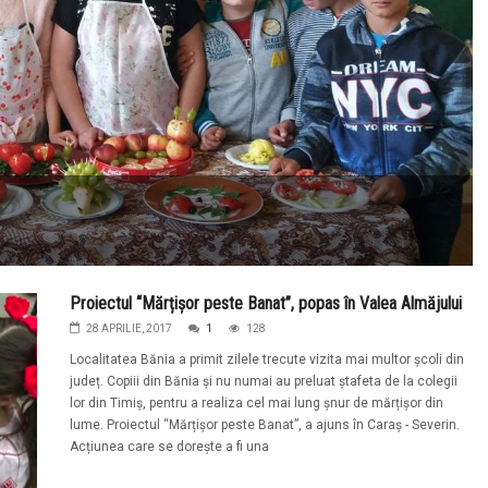
Proiectul “Mărțișor peste Banat”, popas în Valea Almăjului
28 APRILIE, 2017
1
128
Localitatea Bănia a primit zilele trecute vizita mai multor școli din
județ. Copiii din Bănia și nu numai au preluat ștafeta de la colegii
lor din Timiș, pentru a realiza cel mai lung șnur de mărțișor din
lume. Proiectul “Mărțișor peste Banat”, a ajuns în Caraș - Severin.
Acțiunea care se dorește a fi una