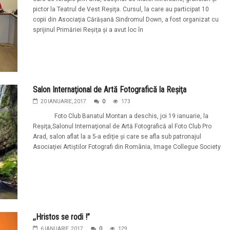
pictor la Teatrul de Vest Reşiţa. Cursul, la care au participat 10
copii din Asociaţia Cărăşană Sindromul Down, a fost organizat cu
sprijinul Primăriei Reşiţa şi a avut loc în
Salon Internaţional de Artă Fotografică la Reşiţa
20 IANUARIE, 2017
0
173
Foto Club Banatul Montan a deschis, joi 19 ianuarie, la
Reşiţa,Salonul Internaţional de Artă Fotografică al Foto Club Pro
Arad, salon aflat la a 5-a ediţie şi care se afla sub patronajul
Asociaţiei Artiştilor Fotografi din România, Image Collegue Society
,,Hristos se rodi !’’
6 IANUARIE, 2017
0
129