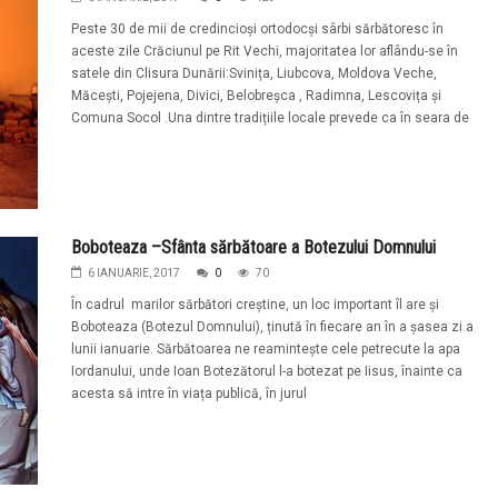
Peste 30 de mii de credincioși ortodocși sârbi sărbătoresc în
aceste zile Crăciunul pe Rit Vechi, majoritatea lor aflându-se în
satele din Clisura Dunării:Svinița, Liubcova, Moldova Veche,
Măcești, Pojejena, Divici, Belobreșca , Radimna, Lescovița și
Comuna Socol .Una dintre tradițiile locale prevede ca în seara de
Boboteaza –Sfânta sărbătoare a Botezului Domnului
6 IANUARIE, 2017
0
70
În cadrul marilor sărbători creștine, un loc important îl are și
Boboteaza (Botezul Domnului), ținută în fiecare an în a șasea zi a
lunii ianuarie. Sărbătoarea ne reamintește cele petrecute la apa
Iordanului, unde Ioan Botezătorul l-a botezat pe Iisus, înainte ca
acesta să intre în viața publică, în jurul