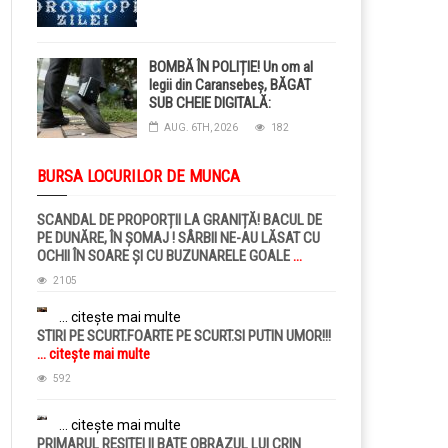
BOMBĂ ÎN POLIȚIE! Un om al
legii din Caransebeș, BĂGAT
SUB CHEIE DIGITALĂ:
Judecătorii i-au pus BRĂȚARĂ
AUG. 6TH, 2026
182
ELECTRONICĂ la picior!
BURSA LOCURILOR DE MUNCA
SCANDAL DE PROPORȚII LA GRANIȚĂ! BACUL DE
PE DUNĂRE, ÎN ȘOMAJ ! SÂRBII NE-AU LĂSAT CU
OCHII ÎN SOARE ȘI CU BUZUNARELE GOALE
...
citește mai multe
2105
... citește mai multe
STIRI PE SCURT.FOARTE PE SCURT.SI PUTIN UMOR!!!
... citește mai multe
592
... citește mai multe
PRIMARUL RESITEI II BATE OBRAZUL LUI CRIN