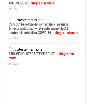
ANTONESCU!
... citește mai multe
496
... citește mai multe
Cum pot beneficia de șomaj tehnic salariații
firmelor a căror activitate este suspendată în
contextul restricțiilor COVID-19
... citește mai multe
3094
... citește mai multe
STIRI PE SCURT.FOARTE PE SCURT.
... citește mai
multe
3228