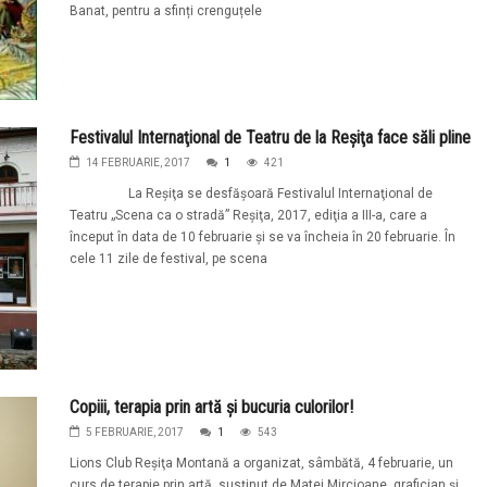
Banat, pentru a sfinți crenguțele
Festivalul Internaţional de Teatru de la Reşiţa face săli pline
14 FEBRUARIE, 2017
1
421
La Reşiţa se desfăşoară Festivalul Internaţional de
Teatru „Scena ca o stradă” Reşiţa, 2017, ediţia a III-a, care a
început în data de 10 februarie şi se va încheia în 20 februarie. În
cele 11 zile de festival, pe scena
Copiii, terapia prin artă şi bucuria culorilor!
5 FEBRUARIE, 2017
1
543
Lions Club Reşiţa Montană a organizat, sâmbătă, 4 februarie, un
curs de terapie prin artă, susţinut de Matei Mircioane, grafician şi