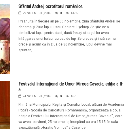
Sfântul Andrei, ocrotitorul românilor.
29 NOIEMBRIE, 2016
0
1376
Prăznuită în fiecare an pe 30 noiembrie, ziua Sfântului Andrei se
cheamă şi Ziua lupului sau Gadinetul şchiop. Se ştie ce a
simbolizat lupul pentru daci, dacă însuşi steagul lor avea
înfăţişarea unui balaur cu cap de lup. Se credea şi încă se mai
crede şi acum că în ziua de 30 noiembrie, lupul devine mai
sprinten,
Festivalul Internaţional de Umor Mircea Cavadia, ediţia a II-
a
24 NOIEMBRIE, 2016
0
167
Primăria Municipiului Reșița și Consiliul Local, alături de Academia
Popa’s - Școala de Caricatură Românească, organizează a doua
ediție a Festivalului Internațional de Umor „Mircea Cavadia” , care
va avea loc vineri, 25 noiembrie, începând cu ora 15:15, în sala
expozițională „Horațiu Vornica” a Casei de