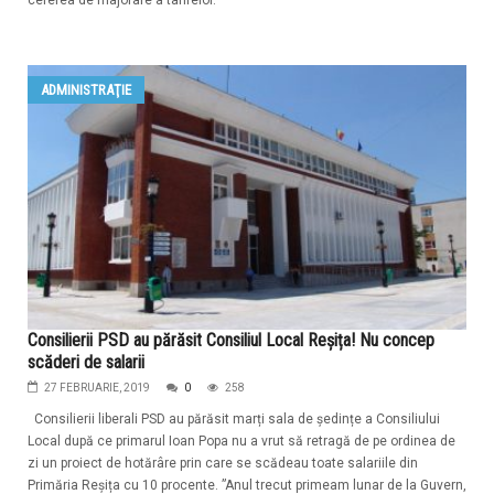
cererea de majorare a tarifelor.
ADMINISTRAŢIE
Consilierii PSD au părăsit Consiliul Local Reșița! Nu concep
scăderi de salarii
27 FEBRUARIE, 2019
0
258
Consilierii liberali PSD au părăsit marți sala de ședințe a Consiliului
Local după ce primarul Ioan Popa nu a vrut să retragă de pe ordinea de
zi un proiect de hotărâre prin care se scădeau toate salariile din
Primăria Reșița cu 10 procente. ”Anul trecut primeam lunar de la Guvern,