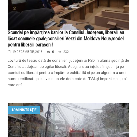
Scandal pe împărțirea banilor la Consiliul Județean, liberalii au
lăsat scaunele goale,consilieri Verzi din Moldova Noua,model
pentru liberalii caraseni!
19 DECEMBRIE, 2018
0
232
Lovitură de teatru dată de consilierii județeni ai PSD în ultima ședință de
Consiliu Județean colegilor liberali. Aceștia s-au înțeles în ședința pe
comisii cu liberalii pentru o împărțire echitabilă și pe un algoritm a unei
sume rectificate pozitiv din cotele defalcate de TVA și impozite pe profit
care ar fi
ADMINISTRAŢIE