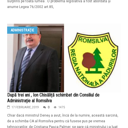
surprins pe toată lumea . O problemă legislativă a fost abordată şi
anume Legea 76/2002 art.85,
ADMINISTRAŢIE
După trei ani , Ion Chisăliță schimbat din Consiliul de
Administrație al Romsilva
17 FEBRUARIE, 2019
0
1475
Chiar dacă ministrul Deneș a avut, încă de la numire, această sarcină,
de a schimba CA al Romsilva pentru că fusese pus pe vremea
tehnocraților, de Cristiana Pașca Palmer, se pare că ministrului i-a luat