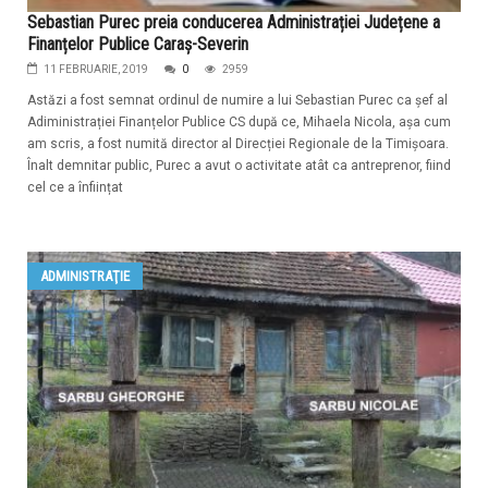
Sebastian Purec preia conducerea Administrației Județene a
Finanțelor Publice Caraș-Severin
11 FEBRUARIE, 2019
0
2959
Astăzi a fost semnat ordinul de numire a lui Sebastian Purec ca șef al
Adiministrației Finanțelor Publice CS după ce, Mihaela Nicola, așa cum
am scris, a fost numită director al Direcției Regionale de la Timișoara.
Înalt demnitar public, Purec a avut o activitate atât ca antreprenor, fiind
cel ce a înființat
ADMINISTRAŢIE