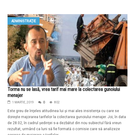
ADMINISTRAŢIE
Torma nu se lasă, vrea tarif mai mare la colectarea gunoiului
menajer
1 MARTIE, 2019
0
802
Este greu de înţeles atitudinea lui şi mai ales insistenţa cu care se
doreşte majorarea tarifelor la colectarea gunoiului menajer. Joi, în data
de 28.02, în cadrul şedinţei s-a dezbătut din nou subiectul fără vreun
rezultat, urmând ca luni să fie formată o comisie care să analizeze