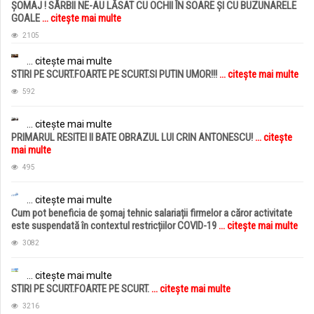
ȘOMAJ ! SÂRBII NE-AU LĂSAT CU OCHII ÎN SOARE ȘI CU BUZUNARELE
GOALE
... citește mai multe
2105
... citește mai multe
STIRI PE SCURT.FOARTE PE SCURT.SI PUTIN UMOR!!!
... citește mai multe
592
... citește mai multe
PRIMARUL RESITEI II BATE OBRAZUL LUI CRIN ANTONESCU!
... citește
mai multe
495
... citește mai multe
Cum pot beneficia de șomaj tehnic salariații firmelor a căror activitate
este suspendată în contextul restricțiilor COVID-19
... citește mai multe
3082
... citește mai multe
STIRI PE SCURT.FOARTE PE SCURT.
... citește mai multe
3216