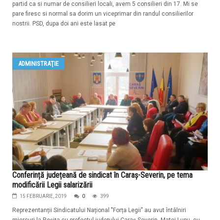
partid ca si numar de consilieri locali, avem 5 consilieri din 17. Mi se
pare firesc si normal sa dorim un viceprimar din randul consilierilor
nostrii. PSD, dupa doi ani este lasat pe
ADMINISTRAŢIE
Conferință județeană de sindicat în Caraș-Severin, pe tema
modificării Legii salarizării
15 FEBRUARIE, 2019
0
399
Reprezentanții Sindicatului Național "Forța Legii" au avut întâlniri
miercuri la Reșița cu prefectul județului Caraș-Severin, Matei Lupu, cu