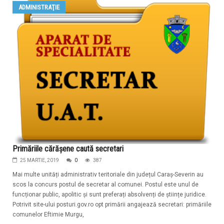
ADMINISTRAŢIE
Primăriile cărășene caută secretari
25 MARTIE, 2019
0
387
Mai multe unități administrativ teritoriale din județul Caraș-Severin au
scos la concurs postul de secretar al comunei. Postul este unul de
funcționar public, apolitic și sunt preferați absolvenți de științe juridice.
Potrivit site-ului posturi.gov.ro opt primării angajează secretari: primăriile
comunelor Eftimie Murgu,