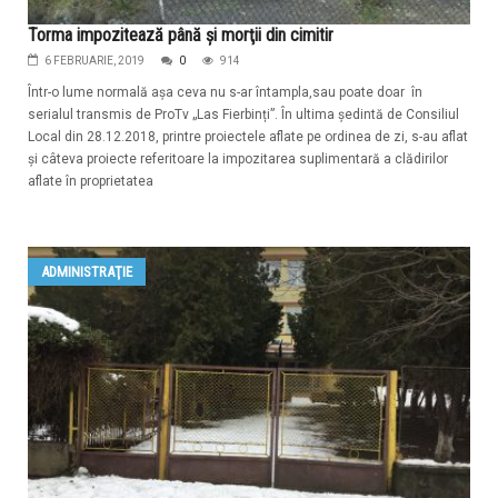
Torma impozitează până şi morţii din cimitir
6 FEBRUARIE, 2019
0
914
Într-o lume normală aşa ceva nu s-ar întampla,sau poate doar în
serialul transmis de ProTv „Las Fierbinți”. În ultima şedintă de Consiliul
Local din 28.12.2018, printre proiectele aflate pe ordinea de zi, s-au aflat
şi câteva proiecte referitoare la impozitarea suplimentară a clădirilor
aflate în proprietatea
ADMINISTRAŢIE