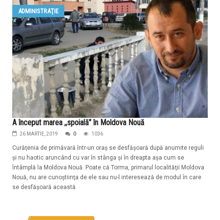
ADMINISTRAŢIE
A început marea ,,spoială” în Moldova Nouă
26 MARTIE, 2019
0
1036
Curăţenia de primăvară într-un oraş se desfăşoară după anumite reguli
şi nu haotic aruncând cu var în stânga şi în dreapta aşa cum se
întâmplă la Moldova Nouă. Poate că Torma, primarul localităţii Moldova
Nouă, nu are cunoştiinţa de ele sau nu-l interesează de modul în care
se desfăşoară această