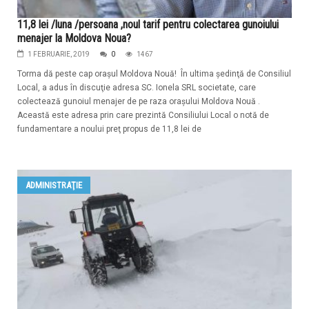
11,8 lei /luna /persoana ,noul tarif pentru colectarea gunoiului
menajer la Moldova Noua?
1 FEBRUARIE, 2019
0
1467
Torma dă peste cap oraşul Moldova Nouă! În ultima şedinţă de Consiliul
Local, a adus în discuţie adresa SC. Ionela SRL societate, care
colectează gunoiul menajer de pe raza oraşului Moldova Nouă .
Această este adresa prin care prezintă Consiliului Local o notă de
fundamentare a noului preţ propus de 11,8 lei de
ADMINISTRAŢIE