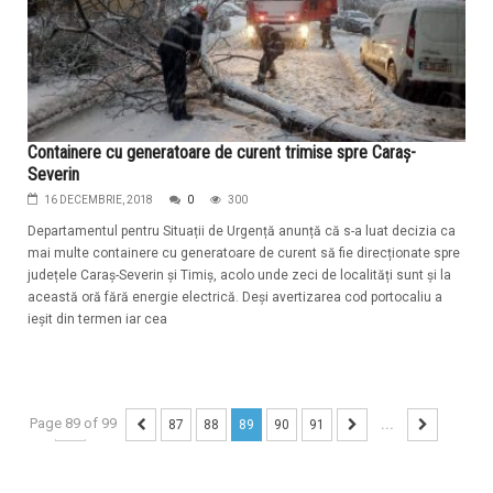
Containere cu generatoare de curent trimise spre Caraș-
Severin
16 DECEMBRIE, 2018
0
300
Departamentul pentru Situații de Urgență anunță că s-a luat decizia ca
mai multe containere cu generatoare de curent să fie direcționate spre
județele Caraș-Severin și Timiș, acolo unde zeci de localități sunt și la
această oră fără energie electrică. Deși avertizarea cod portocaliu a
ieșit din termen iar cea
Page 89 of 99
...
87
88
89
90
91
...