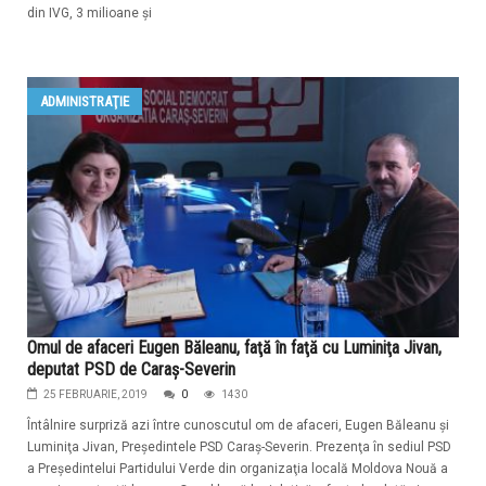
din IVG, 3 milioane și
ADMINISTRAŢIE
Omul de afaceri Eugen Băleanu, faţă în faţă cu Luminiţa Jivan,
deputat PSD de Caraş-Severin
25 FEBRUARIE, 2019
0
1430
Întâlnire surpriză azi între cunoscutul om de afaceri, Eugen Băleanu şi
Luminiţa Jivan, Preşedintele PSD Caraş-Severin. Prezenţa în sediul PSD
a Preşedintelui Partidului Verde din organizaţia locală Moldova Nouă a