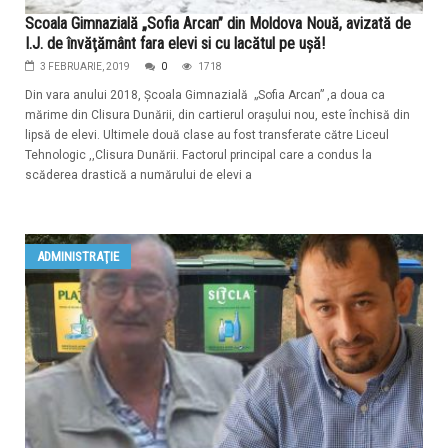
Scoala Gimnazială „Sofia Arcan” din Moldova Nouă, avizată de
I.J. de învăţământ fara elevi si cu lacătul pe uşă!
3 FEBRUARIE, 2019
0
1718
Din vara anului 2018, Şcoala Gimnazială „Sofia Arcan” ,a doua ca
mărime din Clisura Dunării, din cartierul oraşului nou, este închisă din
lipsă de elevi. Ultimele două clase au fost transferate către Liceul
Tehnologic ,,Clisura Dunării. Factorul principal care a condus la
scăderea drastică a numărului de elevi a
ADMINISTRAŢIE