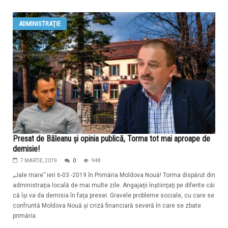
ADMINISTRAŢIE
Presat de Băleanu şi opinia publică, Torma tot mai aproape de
demisie!
7 MARTIE, 2019
0
948
„Jale mare” ieri 6-03 -2019 în Primăria Moldova Nouă! Torma dispărut din
administraţia locală de mai multe zile. Angajaţii înştiinţaţi pe diferite căi
că îşi va da demisia în faţa presei. Gravele probleme sociale, cu care se
confruntă Moldova Nouă şi criză financiară severă în care se zbate
primăria