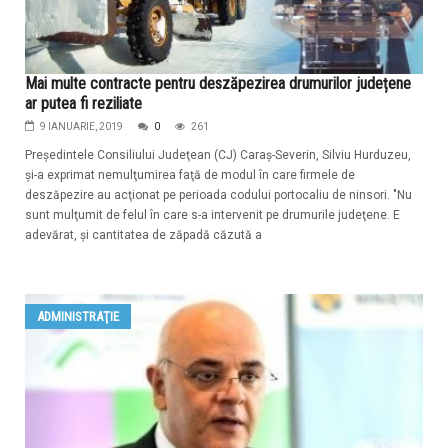
Mai multe contracte pentru deszăpezirea drumurilor județene
ar putea fi reziliate
9 IANUARIE, 2019
0
261
Preşedintele Consiliului Judeţean (CJ) Caraş-Severin, Silviu Hurduzeu,
şi-a exprimat nemulţumirea faţă de modul în care firmele de
deszăpezire au acţionat pe perioada codului portocaliu de ninsori. "Nu
sunt mulţumit de felul în care s-a intervenit pe drumurile judeţene. E
adevărat, şi cantitatea de zăpadă căzută a
ADMINISTRAŢIE