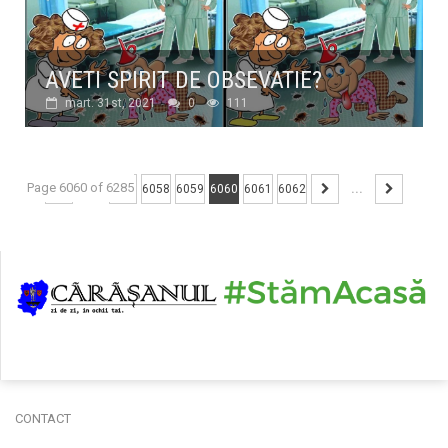
AVETI SPIRIT DE OBSEVATIE?
mart. 31st, 2021
0
111
Page 6060 of 6285
...
6058
6059
6060
6061
6062
...
CONTACT